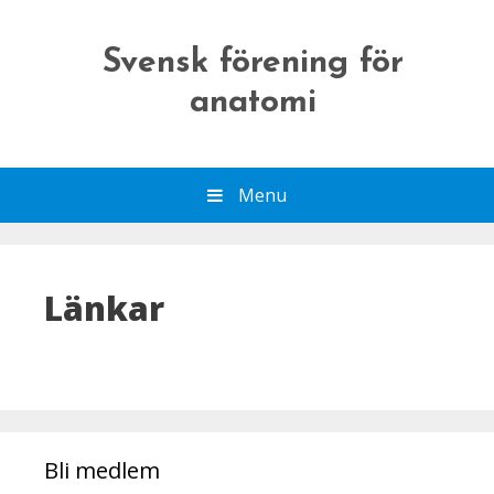
Gå
till
Svensk förening för
innehåll
anatomi
Menu
Länkar
Bli medlem